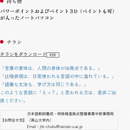
持ち物
パワーポイントおよびペイント３D（ペイントも可）
が入ったノートパソコン
チラシ
チラシをダウンロード
「言葉の意味は、人間の身体が出発点である。」
「比喩表現は、日常使われる言語の中に溢れている。」
「語彙も文法も、学び方は同じである。」
このような言説に「えっ？」と思われる方は、是非ご出
席ください。
日本語教師養成・研修推進拠点整備事業中部事務局
【お問合せ先】
（南山大学内）
Email
：
jltc-chubu@nanzan-u.ac.jp