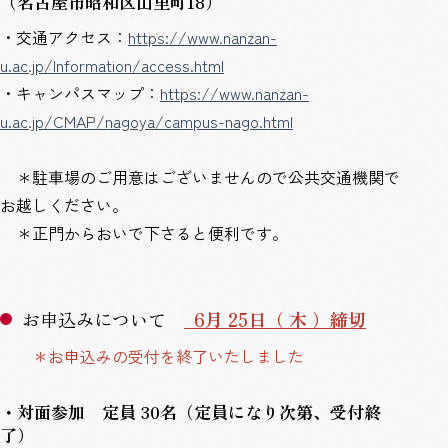
（名古屋市昭和区山里町18）
・交通アクセス：
https://www.nanzan-
u.ac.jp/Information/access.html
・キャンパスマップ：
https://www.nanzan-
u.ac.jp/CMAP/nagoya/campus-nago.html
＊駐車場のご用意はございませんので公共交通機関で
お越しください。
＊正門からおいで下さると便利です。
お申込みについて
6
月 25日（ 木 ）締切
＊お申込みの受付を終了いたしました
・対面参加
定員 30名（定員になり次第、受付終
了）