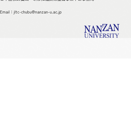
Email：
jltc-chubu@nanzan-u.ac.jp