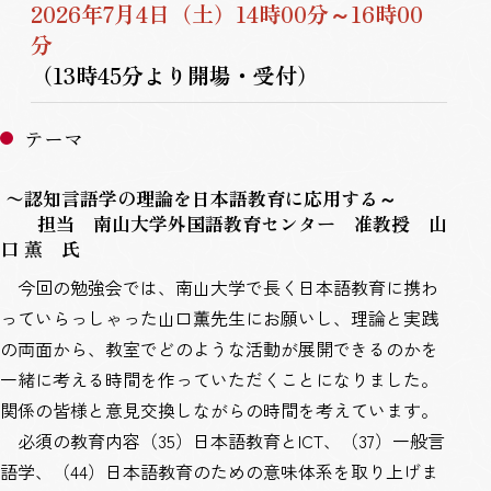
2026年7月4日（土）14時00分～16時00
分
（13時45分より開場・受付）
テーマ
〜認知言語学の理論を日本語教育に応用する～
担当 南山大学外国語教育センター 准教授 山
口
薫
氏
今回の勉強会では、南山大学で長く日本語教育に携わ
っていらっしゃった山口薫先生にお願いし、理論と実践
の両面から、教室でどのような活動が展開できるのかを
一緒に考える時間を作っていただくことになりました。
関係の皆様と意見交換しながらの時間を考えています。
必須の教育内容（35）日本語教育とICT、（37）一般言
語学、（44）日本語教育のための意味体系を取り上げま